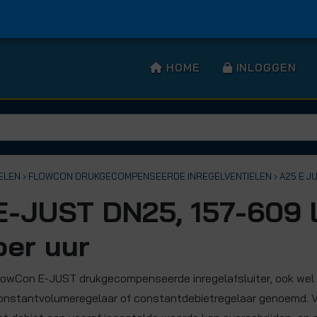
HOME
INLOGGEN
ELEN
› FLOWCON DRUKGECOMPENSEERDE INREGELVENTIELEN
› A25 E J
E-JUST DN25, 157-609 l
per uur
lowCon E-JUST drukgecompenseerde inregelafsluiter, ook wel
onstantvolumeregelaar of constantdebietregelaar genoemd. 