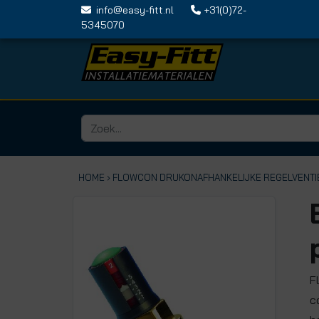
info@easy-fitt.nl
+31(0)72-
5345070
HOME ›
FLOWCON DRUKONAFHANKELIJKE REGELVENTI
F
c