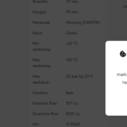
Breedte:
37 mm
c
Hoogte:
111 mm
Materiaal:
Messing (CW617N)
Kleur:
Groen
Min.
-20 °C
werktemp.:
Max.
120 °C
werktemp.:
mark
Max.
25 bar bij 20°C
he
werkdruk:
Gaskeur:
Nee
Kleinste flow:
157 l/u
Grootste flow:
609 l/u
Min.
17 kPaD