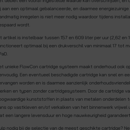
et debiet een vooraf ingestelde waarde kan overschrijden, en 
ij aan een optimaal gebalanceerde, en daarmee energiezuinige i
andmatig inregelen is niet meer nodig waardoor tijdens installat
espaard wordt.
it artikel is instelbaar tussen 157 en 609 liter per uur (2,62 en 
unctioneert optimaal bij een drukverschil van minimaal 17 tot 
PaD.
et unieke FlowCon cartridge systeem maakt onderhoud ook op
envoudig. Een eventueel beschadigde cartridge kan snel en e
ervangen worden en is daarmee aanzienlijk onderhoudsvriendel
erken en typen zonder cartridgesysteem. Door de cartridge v
oogwaardige kunststoffen in plaats van metalen onderdelen t
ans op vastkleven en/of verkalken van het binnenwerk vrijwel 
at een langere levensduur en hoge nauwkeurigheid garandeert
ulp nodig bij de selectie van de meest geschikte cartridge? Nee