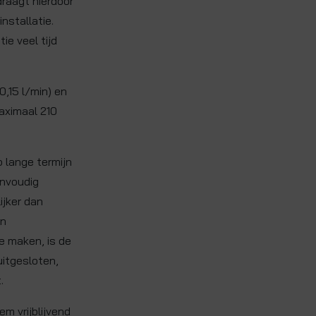
draagt hierdoor
nstallatie.
ie veel tijd
10,15 l/min) en
maximaal 210
 lange termijn
envoudig
ijker dan
an
e maken, is de
uitgesloten,
.
m vrijblijvend