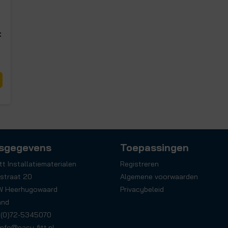
t
sgegevens
Toepassingen
tt Installatiematerialen
Registreren
straat 20
Algemene voorwaarden
W Heerhugowaard
Privacybeleid
and
31(0)72-5345070
info@easy-fitt.nl