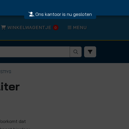
Ons kantoor is nu gesloten
WINKELWAGENTJE
MENU
0
UST1YG
iter
Voorkomt dat