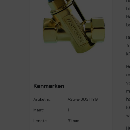
h
b
H
b
D
f
k
H
e
v
Kenmerken
m
h
Artikelnr.:
A25-E-JUST1YG
k
Maat:
1
w
Lengte:
91 mm
H