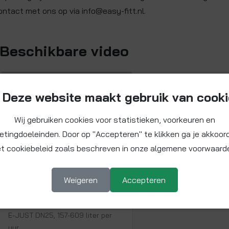
ontact met ons op via info@easy-fitt.nl.
Beschikbare video
Deze website maakt gebruik van cook
Wij gebruiken cookies voor statistieken, voorkeuren en
etingdoeleinden. Door op "Accepteren" te klikken ga je akkoor
t cookiebeleid zoals beschreven in onze algemene voorwaard
Weigeren
Accepteren
Bekijk video voor product
▶ Afspelen
A25-E-JUST1YG
E-JUST DN25, 157-609 liter per
uur