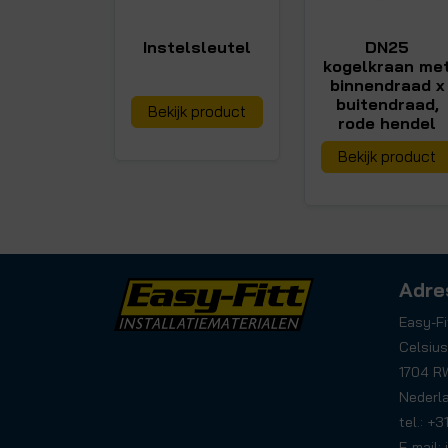
Instelsleutel
DN25
kogelkraan me
binnendraad x
buitendraad,
Bekijk product
rode hendel
Bekijk product
Adre
Easy-Fi
Celsius
1704 R
Nederl
tel.: +
E-mail: