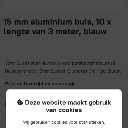
15 mm aluminium buis, 10 x
lengte van 3 meter, blauw
John Guest aluminium buis voor persluchtinstallaties.
Buisdoorsnede: 15mm Bundel 10 lengtes 3m Kleur: blauw
Prijs en levertijd op aanvraag!
Deze website maakt gebruik
Kenmerken
van cookies
Artikelnr.:
AL-M1513-3M-10B
Wij gebruiken cookies voor statistieken,