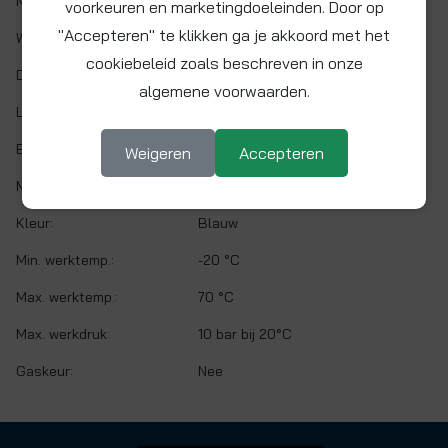
Maat:
Ø 15 x 13 mm
voorkeuren en marketingdoeleinden. Door op
"Accepteren" te klikken ga je akkoord met het
Wanddikte:
1 mm
cookiebeleid zoals beschreven in onze
Doorlaat:
Ø 13 mm
algemene voorwaarden.
Lengte:
300 cm
Buigradius:
Niet buigen
Weigeren
Accepteren
Materiaal:
Aluminium
Kleur:
Blauw
Min. werktemp.:
-20 °C
Max. werktemp.:
70 °C
Max. werkdruk:
10 bar bij 20°C
Gaskeur:
Nee