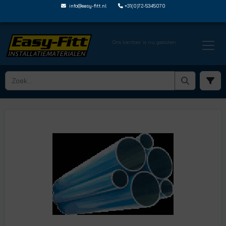
info@easy-fitt.nl
+31(0)72-5345070
Ons kantoor is nu gesloten
HOME ›
ALUMINIUM BUIZEN
› AL M1513 3M 10B